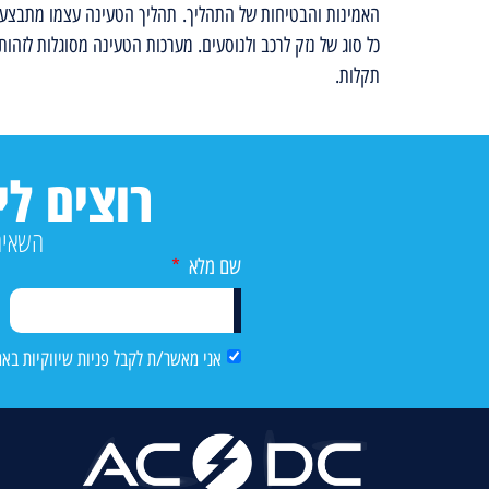
האמינות והבטיחות של התהליך.
תהליך הטעינה עצמו מתבצע 
כל סוג של נזק לרכב ולנוסעים. מערכות הטעינה מסוגלות לזהות
תקלות.
רוצים ל
השאירו‭ ‬פרטים‭ ‬כאן‭ ‬ומומחה‭ ‬מטעמנו‭ ‬יגיע‭ ‬אליכם ויתאים ע‭
שם מלא
אני מאשר/ת לקבל פניות שיווקיות באמ